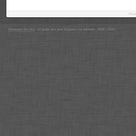
Jeux en Boite .be
MagasinDeJouets.fr
Gozu Zo
Roya
Royaume Du Jeu
- Le guide des jeux et jouets sur internet - 2008 / 2026